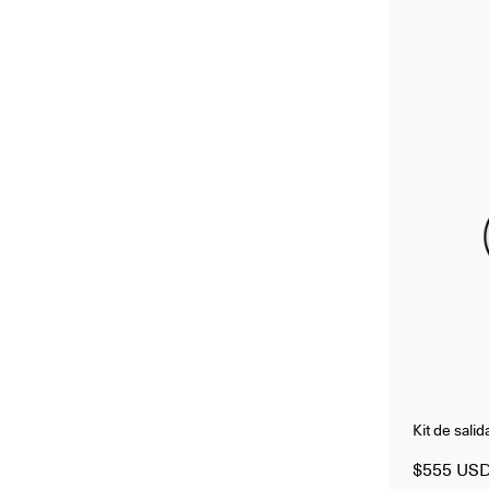
Kit de sal
$555 US