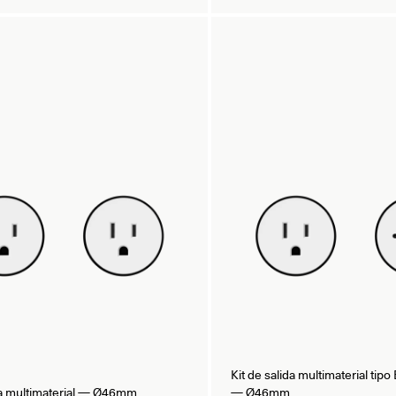
Kit de salida multimaterial tip
ida multimaterial — Ø46mm
— Ø46mm